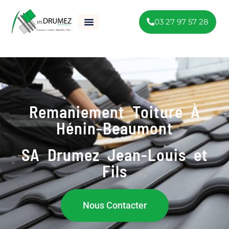
03 27 97 57 28
Remaniement Toiture À
Hénin-Beaumont
SA Drumez Jean-Louis et
Fils
Nous Contacter